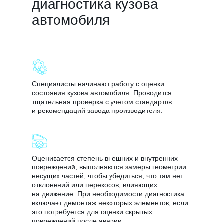
диагностика кузова
Оставьте свои контакты, мы свяжемся с вами и ответим
автомобиля
на любые вопросы
Специалисты начинают работу с оценки
состояния кузова автомобиля. Проводится
тщательная проверка с учетом стандартов
и рекомендаций завода производителя.
Оценивается степень внешних и внутренних
повреждений, выполняются замеры геометрии
несущих частей, чтобы убедиться, что там нет
отклонений или перекосов, влияющих
на движение. При необходимости диагностика
включает демонтаж некоторых элементов, если
это потребуется для оценки скрытых
повреждений после аварии.