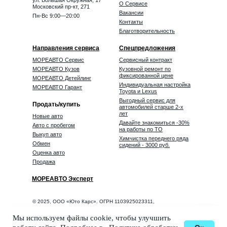
ул. Большая Окружная, 17
О Сервисе
Московский пр-кт, 271
Вакансии
Пн-Вс 9:00—20:00
Контакты
Благотворительность
Направления сервиса
Спецпредложения
МОРЕАВТО Сервис
Сервисный контракт
МОРЕАВТО Кузов
Кузовной ремонт по
фиксированной цене
МОРЕАВТО Детейлинг
Индивидуальная настройка
МОРЕАВТО Гарант
Toyota и Lexus
Выгодный сервис для
Продать/купить
автомобилей старше 2-х
лет
Новые авто
Давайте знакомиться -30%
Авто с пробегом
на работы по ТО
Выкуп авто
Химчистка переднего ряда
Обмен
сидений - 3000 руб.
Оценка авто
Продажа
МОРЕАВТО Эксперт
© 2025, ООО «Юто Карс». ОГРН 1103925023311,
ИНН 3906221438
Политика обработки персональных данных
Мы используем файлы cookie, чтобы улучшить
Соглашение на обработку персональных данных