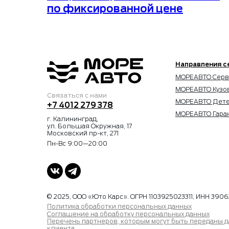
по фиксированной цене
Направления с
МОРЕАВТО Серв
МОРЕАВТО Кузо
Связаться с нами
МОРЕАВТО Дет
+7 4012 279 378
МОРЕАВТО Гара
г. Калининград,
ул. Большая Окружная, 17
Московский пр-кт, 271
Пн-Вс 9:00—20:00
© 2025, ООО «Юто Карс». ОГРН 1103925023311, ИНН 3906
Политика обработки персональных данных
Соглашение на обработку персональных данных
Перечень партнеров, которым могут быть переданы 
клиента