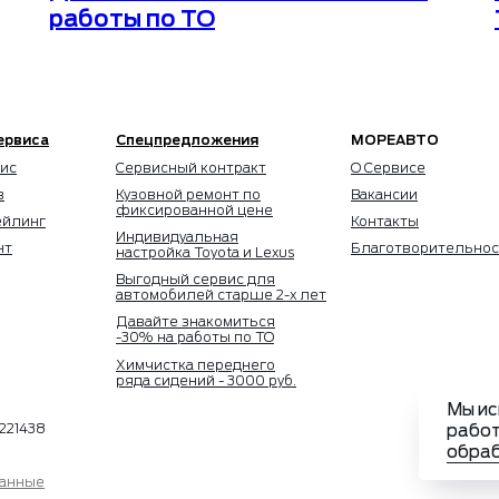
работы по ТО
ервиса
Спецпредложения
МОРЕАВТО
ис
Сервисный контракт
О Сервисе
в
Кузовной ремонт по
Вакансии
фиксированной цене
ейлинг
Контакты
Индивидуальная
нт
Благотворительнос
настройка Toyota и Lexus
Выгодный сервис для
автомобилей старше 2-х лет
Давайте знакомиться
-30% на работы по ТО
Химчистка переднего
ряда сидений - 3000 руб.
Мы ис
221438
работ
обраб
данные