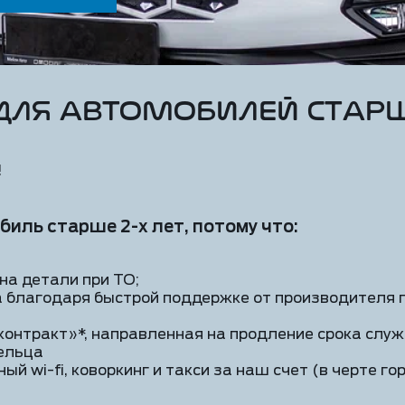
для автомобилей старше
!
иль старше 2-х лет, потому что:
на детали при ТО;
за благодаря быстрой поддержке от производителя
онтракт»*, направленная на продление срока слу
ельца
й wi-fi, коворкинг и такси за наш счет (в черте го