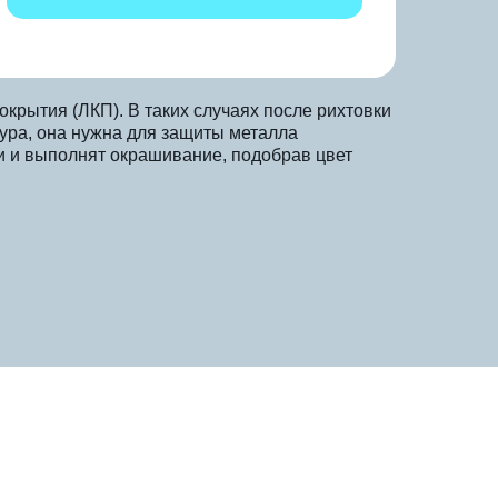
рытия (ЛКП). В таких случаях после рихтовки
дура, она нужна для защиты металла
и и выполнят окрашивание, подобрав цвет