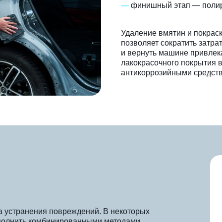
—
финишный этап — полир
Удаление вмятин и покрас
позволяет сократить затра
и вернуть машине привлек
лакокрасочного покрытия 
антикоррозийными средств
ба устранения повреждений. В некоторых
полнить комбинированными методами.