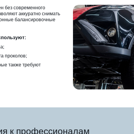
н без современного
зволяют аккуратно снимать
ронные балансировочные
спользуют:
а;
а проколов;
рые также требуют
я к профессионалам