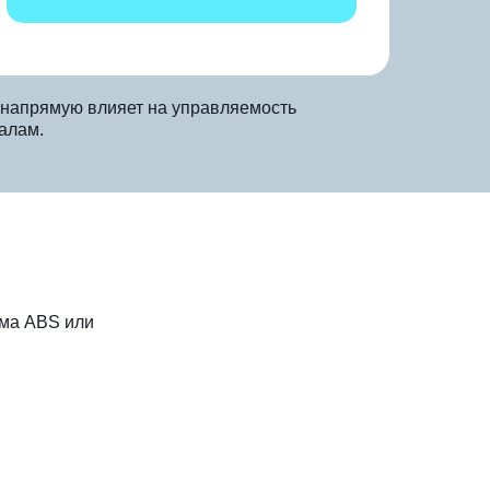
н напрямую влияет на управляемость
алам.
ема ABS или